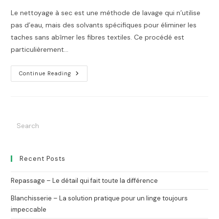
Le nettoyage à sec est une méthode de lavage qui n’utilise
pas d’eau, mais des solvants spécifiques pour éliminer les
taches sans abîmer les fibres textiles. Ce procédé est
particulièrement…
Nettoyage
Continue Reading
À
Sec
–
Pourquoi
Est-
Ce
Indispensable
Pour
Vos
Vêtements
Délicats
?
Recent Posts
Repassage – Le détail qui fait toute la différence
Blanchisserie – La solution pratique pour un linge toujours
impeccable