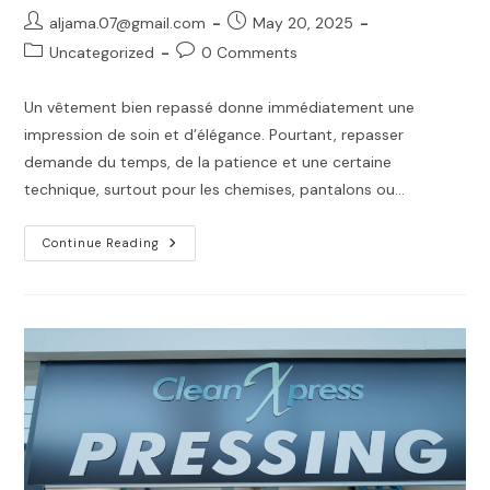
Post
Post
aljama.07@gmail.com
May 20, 2025
author:
published:
Post
Post
Uncategorized
0 Comments
category:
comments:
Un vêtement bien repassé donne immédiatement une
impression de soin et d’élégance. Pourtant, repasser
demande du temps, de la patience et une certaine
technique, surtout pour les chemises, pantalons ou…
Repassage
Continue Reading
–
Le
Détail
Qui
Fait
Toute
La
Différence