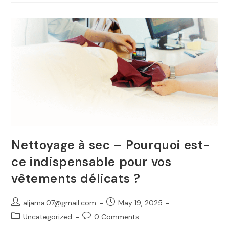
Pratique
Pour
Un
Linge
Toujours
Impeccable
Nettoyage à sec – Pourquoi est-
ce indispensable pour vos
vêtements délicats ?
Post
Post
aljama.07@gmail.com
May 19, 2025
author:
published:
Post
Post
Uncategorized
0 Comments
category:
comments: