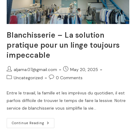
Blanchisserie – La solution
pratique pour un linge toujours
impeccable
Post
Post
aljama.07@gmail.com
May 20, 2025
author:
published:
Post
Post
Uncategorized
0 Comments
category:
comments:
Entre le travail, la famille et les imprévus du quotidien, il est
parfois difficile de trouver le temps de faire la lessive. Notre
service de blanchisserie vous simplifie la vie…
Blanchisserie
Continue Reading
–
La
Solution