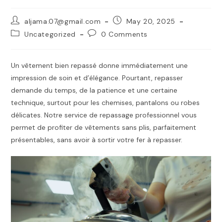
Post
Post
aljama.07@gmail.com
May 20, 2025
author:
published:
Post
Post
Uncategorized
0 Comments
category:
comments:
Un vêtement bien repassé donne immédiatement une
impression de soin et d’élégance. Pourtant, repasser
demande du temps, de la patience et une certaine
technique, surtout pour les chemises, pantalons ou robes
délicates. Notre service de repassage professionnel vous
permet de profiter de vêtements sans plis, parfaitement
présentables, sans avoir à sortir votre fer à repasser.