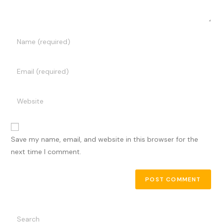
Enter
your
name
Enter
or
your
username
email
Enter
to
address
your
comment
to
website
A
comment
URL
Save my name, email, and website in this browser for the
l
(optional)
next time I comment.
t
e
r
n
a
t